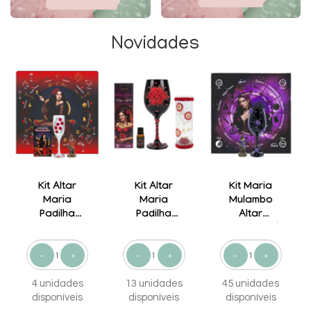
Novidades
Kit Altar
Kit Altar
Kit Maria
Maria
Maria
Mulambo
Padilha
Padilha
Altar
Completo:
Completo:
Candomblé
Tarô,
Taça,
e Umbanda
Estátua e
Porta-Vela,
Taça
Incenso e
4 unidades
Decorada
13 unidades
Óleo
45 unidades
disponíveis
disponíveis
Essencial
disponíveis