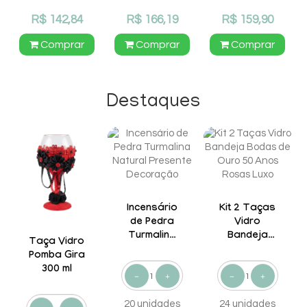
R$ 142,84
R$ 166,19
R$ 159,90
Comprar
Comprar
Comprar
Destaques
Incensário
Kit 2 Taças
de Pedra
Vidro
Turmalina
Bandeja
Taça Vidro
Natural
Bodas de
Pomba Gira
Presente
Ouro 50
300 ml
Decoração
Anos Rosas
Luxo
20 unidades
24 unidades